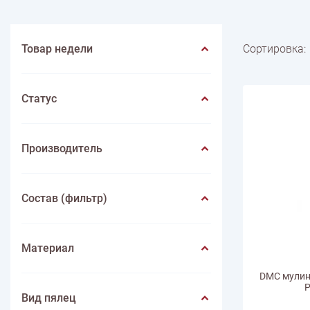
Весна
Нитки швейные
Лето
Животные
Иглы
Игольницы
Фрукты
Иконы
Лупы
Насекомые
Инструмен
ПО ПРОИЗВОДИТЕЛЮ
Пейзаж
Mondial
Цветы
Lang yarns
Lamana
Schulana
Товар недели
Сортировка:
Статус
Производитель
Состав (фильтр)
Материал
DMC мулине
P
Вид пялец