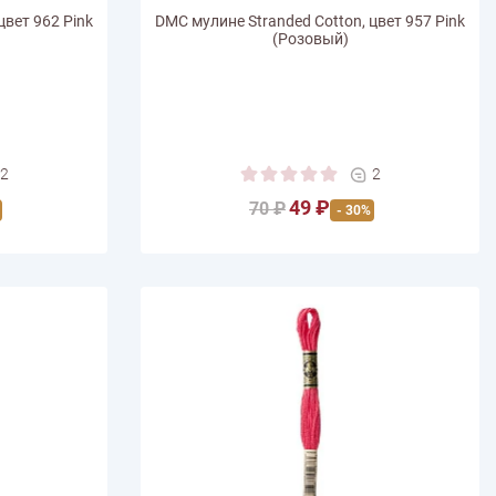
цвет 962 Pink
DMC мулине Stranded Cotton, цвет 957 Pink
(Розовый)
2
2
49 ₽
70 ₽
- 30%