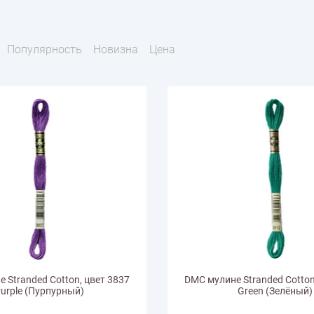
тарий
Натюрморт
Птицы
Пасха
День рождения
ПО ТИПУ ИЗДЕЛИЯ
Варежки
Джемпер
Кард
Популярность
Новизна
Цена
Шарф
 Stranded Cotton, цвет 3837
DMC мулине Stranded Cotton
urple (Пурпурный)
Green (Зелёный)