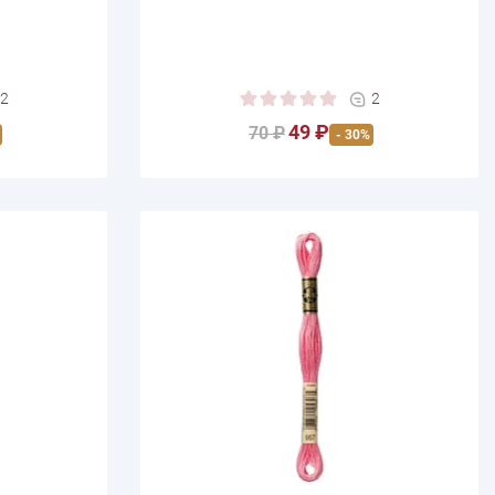
2
2
49 ₽
70 ₽
- 30%