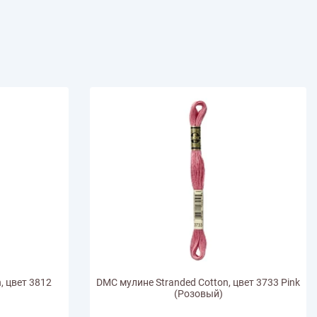
иган
Носки
Платье
Плед
Тапочки
Свитер
Шапка
, цвет 3812
DMC мулине Stranded Cotton, цвет 3733 Pink
(Розовый)