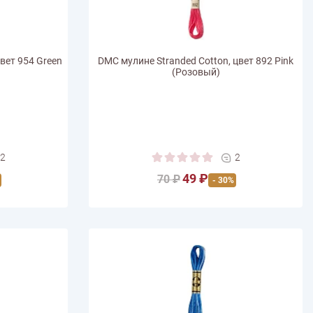
вет 954 Green
DMC мулине Stranded Cotton, цвет 892 Pink
(Розовый)
2
2
49 ₽
70 ₽
- 30%