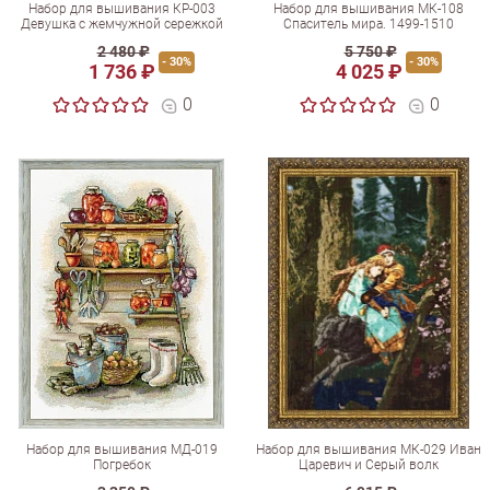
Набор для вышивания КР-003
Набор для вышивания МК-108
Девушка с жемчужной сережкой
Спаситель мира. 1499-1510
2 480 ₽
5 750 ₽
- 30%
- 30%
1 736 ₽
4 025 ₽
0
0
Набор для вышивания МД-019
Набор для вышивания МК-029 Иван
Погребок
Царевич и Серый волк