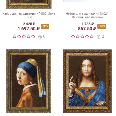
Набор для вышивания КР-002 Мона
Набор для вышивания М-021
Лиза
Влюблённая парочка
2 425 ₽
1 735 ₽
- 30%
- 50%
1 697.50 ₽
867.50 ₽
0
0