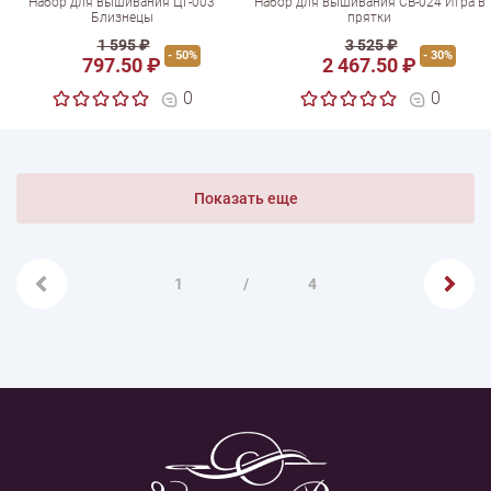
Набор для вышивания ЦГ-003
Набор для вышивания СВ-024 Игра в
Близнецы
прятки
1 595 ₽
3 525 ₽
- 50%
- 30%
797.50 ₽
2 467.50 ₽
0
0
Показать еще
1
/
4