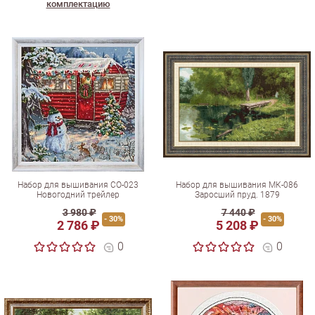
комплектацию
Набор для вышивания СО-023
Набор для вышивания МК-086
Новогодний трейлер
Заросший пруд. 1879
3 980 ₽
7 440 ₽
- 30%
- 30%
2 786 ₽
5 208 ₽
0
0