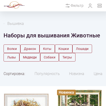
Фильтр
Вышивка
Наборы для вышивания Животные
Волки
Дракон
Коты
Кошки
Лошади
Львы
Медведи
Собаки
Тигры
Сортировка:
Популярность
Новизна
Цена
Новинка