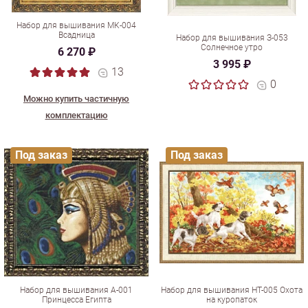
Набор для вышивания МК-004
Всадница
Набор для вышивания З-053
Солнечное утро
6 270 ₽
3 995 ₽
13
0
Можно купить частичную
комплектацию
Под заказ
Под заказ
Набор для вышивания А-001
Набор для вышивания НТ-005 Охота
Принцесса Египта
на куропаток