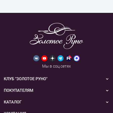
Мы в соц.сетях
КЛУБ "ЗОЛОТОЕ РУНО"
Новости
ПОКУПАТЕЛЯМ
Акции
Бонусная система
КАТАЛОГ
Конкурсы
Подарочные сертификаты