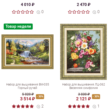
4 010 ₽
2 470 ₽
0
0
Товар недели
Набор для вышивания ВМ-035
Набор для вышивания ЛЦ-062
Горный ручей
Весенняя симфония
5 020 ₽
3 030 ₽
- 30%
- 30%
3 514 ₽
2 121 ₽
2
1